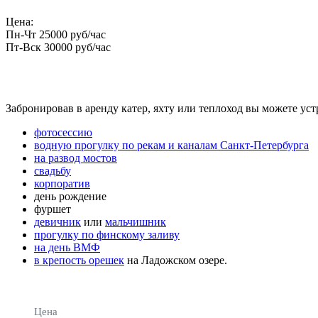
Цена:
Пн-Чт 25000 руб/час
Пт-Вск 30000 руб/час
Забронировав в аренду катер, яхту или теплоход вы можете уст
фотосессию
водную прогулку по рекам и каналам Санкт-Петербурга
на развод мостов
свадьбу
корпоратив
день рождение
фуршет
девичник
или
мальчишник
прогулку по финскому заливу
на день ВМФ
в крепость орешек
на Ладожском озере.
Цена