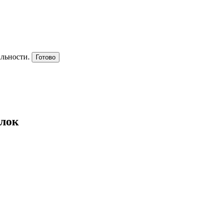
альности.
Готово
улок