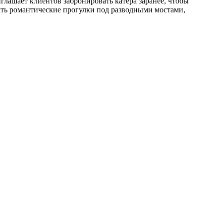
глашает клиентов забронировать катера заранее, чтобы
ать романтические прогулки под разводными мостами,