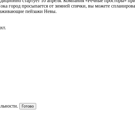
адиционно стартует 10 апреля. Компания «Речные просторы» при
ока город просыпается от зимней спячки, вы можете спланиров
ораживающие пейзажи Невы.
хт.
альности.
Готово