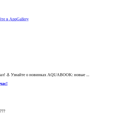
вал! ⚓️ Узнайте о новинках AQUABOOK: новые ...
час!
???