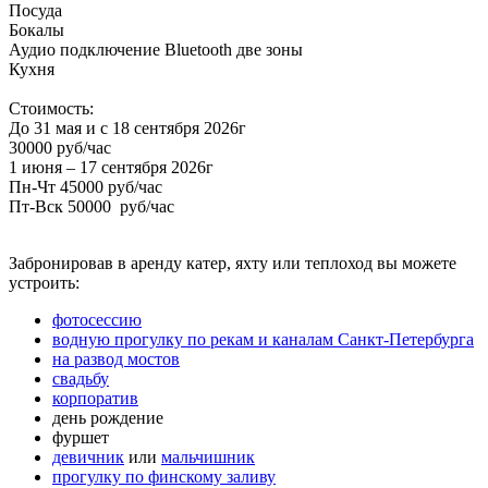
Посуда
Бокалы
Аудио подключение Bluetooth две зоны
Кухня
Стоимость:
До 31 мая и с 18 сентября 2026г
30000 руб/час
1 июня – 17 сентября 2026г
Пн-Чт 45000 руб/час
Пт-Вск 50000 руб/час
Забронировав в аренду катер, яхту или теплоход вы можете
устроить:
фотосессию
водную прогулку по рекам и каналам Санкт-Петербурга
на развод мостов
свадьбу
корпоратив
день рождение
фуршет
девичник
или
мальчишник
прогулку по финскому заливу