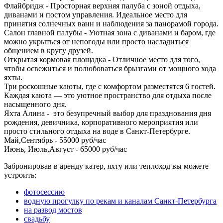
Флайбридж - Просторная верхняя палуба с зоной отдыха,
диванами и постом управления. Идеальное место для
принятия солнечных ванн и наблюдения за панорамой города.
Салон главной палубы - Уютная зона с диванами и баром, где
можно укрыться от непогоды или просто насладиться
общением в кругу друзей.
Открытая кормовая площадка - Отличное место для того,
чтобы освежиться и полюбоваться брызгами от мощного хода
яхты.
Три роскошные каюты, где с комфортом разместятся 6 гостей.
Каждая каюта — это уютное пространство для отдыха после
насыщенного дня.
Яхта Алина - это безупречный выбор для празднования дня
рождения, девичника, корпоративного мероприятия или
просто стильного отдыха на воде в Санкт-Петербурге.
Май,Сентябрь - 55000 руб/час
Июнь, Июль,Август - 65000 руб/час
Забронировав в аренду катер, яхту или теплоход вы можете
устроить:
фотосессию
водную прогулку по рекам и каналам Санкт-Петербурга
на развод мостов
свадьбу