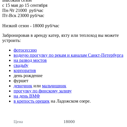
Высокий сезон
с 15 мая до 15 сентября
Пн-Чт 21000 руб/час
Пт-Вск 23000 руб/час
Низкий сезон - 18000 руб/час
Забронировав в аренду катер, яхту или теплоход вы можете
устроить:
фотосессию
водную прогулку по рекам и каналам Санкт-Петербурга
на развод мостов
свадьбу
корпоратив
день рождение
фуршет
девичник
или
мальчишник
прогулку по финскому заливу
на день ВМФ
в крепость орешек
на Ладожском озере.
Цена
18000