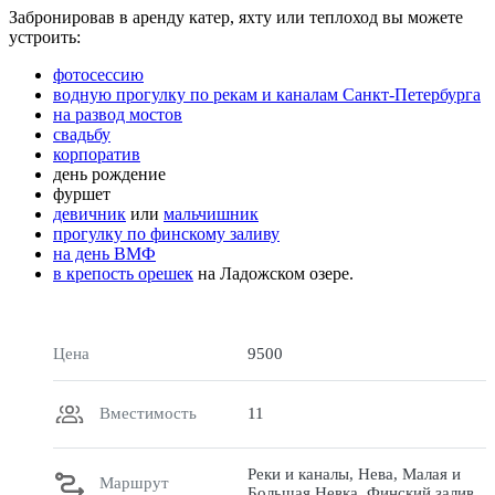
Забронировав в аренду катер, яхту или теплоход вы можете
устроить:
фотосессию
водную прогулку по рекам и каналам Санкт-Петербурга
на развод мостов
свадьбу
корпоратив
день рождение
фуршет
девичник
или
мальчишник
прогулку по финскому заливу
на день ВМФ
в крепость орешек
на Ладожском озере.
Цена
9500
Вместимость
11
Реки и каналы, Нева, Малая и
Маршрут
Большая Невка, Финский залив