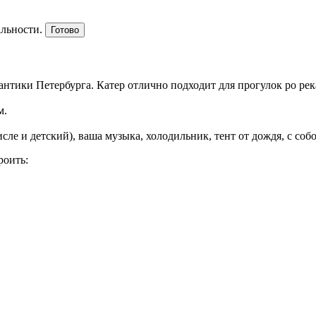
альности.
Готово
мантики Петербурга. Катер отлично подходит для прогулок ро рек
м.
исле и детский), ваша музыка, холодильник, тент от дождя, с со
роить: