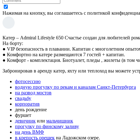
Нажимая на кнопку, вы соглашаетесь с политикой конфиденци
Катер – Admiral Lifestyle 650 Счастье создан для любителей ро
На борту:
● VIP безопасность в плавании. Капитан с многолетним опыто
● Комфортно на катере размещаются 7 гостей + капитан.
● Комфорт - комплектация. Биотуалет, пледы , жилеты (в том ч
Забронировав в аренду катер, яхту или теплоход вы можете уст
фотосессию
водную прогулку по рекам и каналам Санкт-Петербурга
на развод мостов
свадьбу
корпоратив
день рождение
фуршет
девичник
или
мальчишник
прогулку по финскому заливу
на день ВМФ
в крепость орешек
на Ладожском озере.