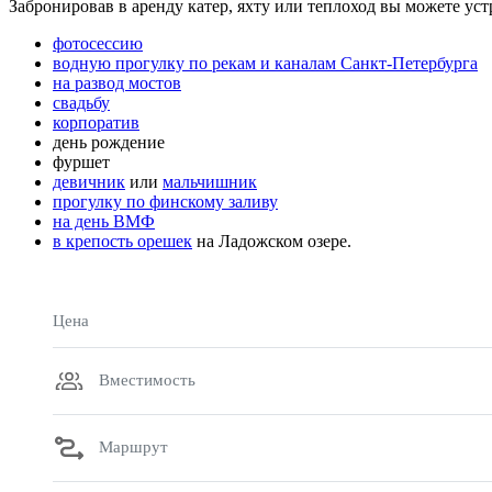
Забронировав в аренду катер, яхту или теплоход вы можете уст
фотосессию
водную прогулку по рекам и каналам Санкт-Петербурга
на развод мостов
свадьбу
корпоратив
день рождение
фуршет
девичник
или
мальчишник
прогулку по финскому заливу
на день ВМФ
в крепость орешек
на Ладожском озере.
Цена
Вместимость
Маршрут