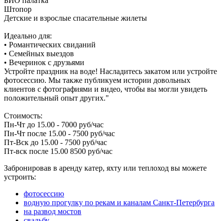
БИО палатка
Штопор
Детские и взрослые спасательные жилеты
Идеально для:
• Романтических свиданий
• Семейных выездов
• Вечеринок с друзьями
Устройте праздник на воде! Насладитесь закатом или устройте
фотосессию. Мы также публикуем истории довольных
клиентов с фотографиями и видео, чтобы вы могли увидеть
положительный опыт других."
Стоимость:
Пн-Чт до 15.00 - 7000 руб/час
Пн-Чт после 15.00 - 7500 руб/час
Пт-Вск до 15.00 - 7500 руб/час
Пт-вск после 15.00 8500 руб/час
Забронировав в аренду катер, яхту или теплоход вы можете
устроить:
фотосессию
водную прогулку по рекам и каналам Санкт-Петербурга
на развод мостов
свадьбу