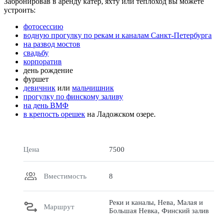
Забронировав в аренду катер, яхту или теплоход вы можете
устроить:
фотосессию
водную прогулку по рекам и каналам Санкт-Петербурга
на развод мостов
свадьбу
корпоратив
день рождение
фуршет
девичник
или
мальчишник
прогулку по финскому заливу
на день ВМФ
в крепость орешек
на Ладожском озере.
Цена
7500
Вместимость
8
Реки и каналы, Нева, Малая и
Маршрут
Большая Невка, Финский залив